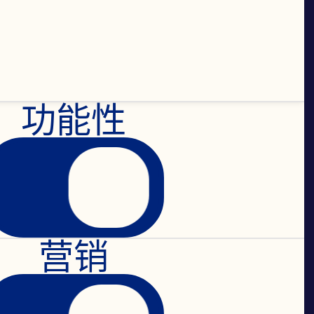
特殊风
功能性
的果农
果敢”
营销