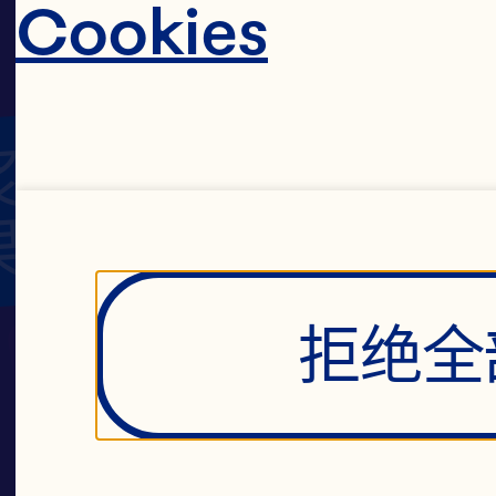
Cookies
郁
浆
果
它是超
拒绝全
沼
酸
出众的
泽
涩