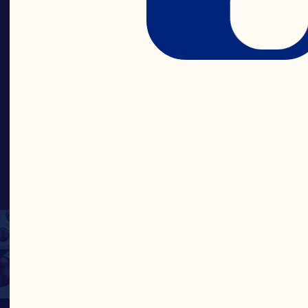
之士青
蔓越莓
的浆果