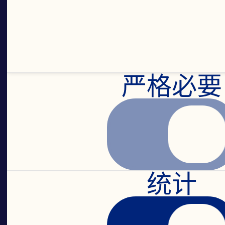
令人难
严格必要
味。由
精心种
统计