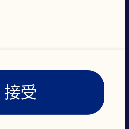
功效最
接受
。具有